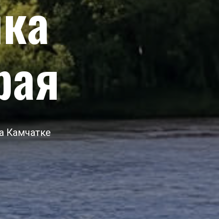
лка
рая
а Камчатке