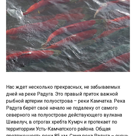
Нас ждет несколько прекрасных, не забываемых
дней на реке Радуга. Это правый приток важной
рыбной артерии полуострова – реки Камчатка. Река
Радуга берёт своё начало не подалеку от самого
северного на полуострове действующего вулкана
Шивелуч, в отрогах хребта Кумрч и протекает по
территоррии Усть-Камчатского района. Общая
протяженность реки 85 км. Сама река Радуга – очень