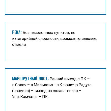
РЕКА:
Без населенных пунктов, не
категорийной сложности, возможны заломы,
отмели.
МАРШРУТНЫЙ ЛИСТ:
Ранний выезд с ПК –
п.Сокоч – п.Мильково - п.Ключи– р.Радуга
(ночевка) – выход на сплав - сплав –
УстьКамчатск – ПК.